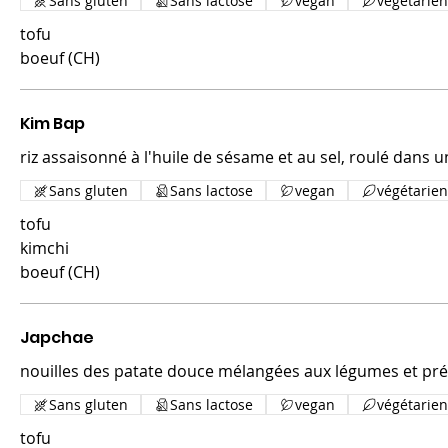
Sans gluten
Sans lactose
vegan
végétarien
tofu
boeuf (CH)
Kim Bap
riz assaisonné à l'huile de sésame et au sel, roulé dans u
Sans gluten
Sans lactose
vegan
végétarien
tofu
kimchi
boeuf (CH)
Japchae
nouilles des patate douce mélangées aux légumes et pré
Sans gluten
Sans lactose
vegan
végétarien
tofu