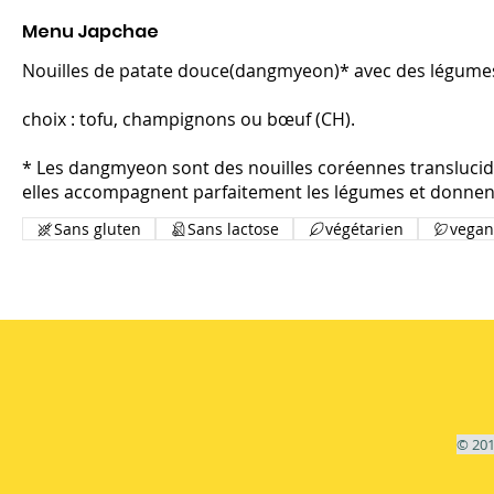
Menu Japchae
Nouilles de patate douce(dangmyeon)* avec des légumes, 
choix : tofu, champignons ou bœuf (CH).
* Les dangmyeon sont des nouilles coréennes translucide
elles accompagnent parfaitement les légumes et donnent 
Sans gluten
Sans lactose
végétarien
vegan
© 201