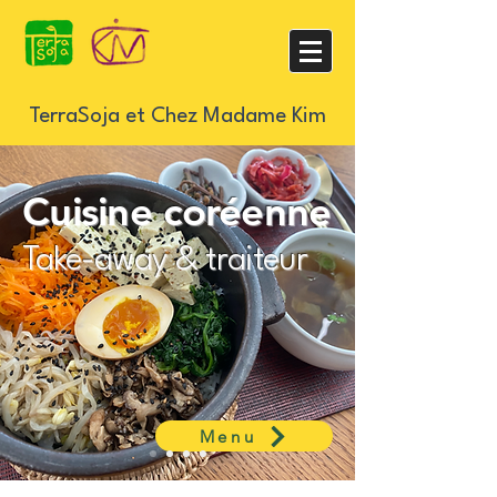
TerraSoja et Chez Madame Kim
Cuisine coréenne
Take-away & traiteur
Menu