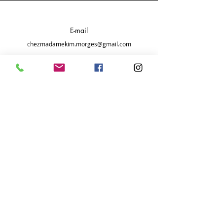
E-mail
chezmadamekim.morges@gmail.com
Horaire ouverture
fermé les dimanche
et lundi,
mardi au vendredi
11:00 - 19:00
samedi
11:00 - 15:00